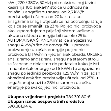
kW ( 220 / 380V, 50Hz) pri maksimalnoj brzini
kaširanja 100 araka/h* što će u odnosu na
prijašnju angažiranu snagu od 2,5 kW/h
predstavljati uštedu od 20%, isto tako
anagžirana snaga utjecati će na potrošnju struje
koja će se smanjiti za 23 %. Po jedinici proizvoda
ako uspoređujemo prijašnji sistem kaširanja
ukupna ušteda energije biti će oko 29%.
AUTOMATSKA ŠTANCA imati će angažiranu
snagu 4 kW/h što će omogučiti u procesu
proizvodnje utrošak energije po jedinici
proizvoda 1,11 W/min =jedan arak obrada. Ukoliko
analiziramo angažiranu snagu na starom stroju
za štancanje dolazimo do podataka kako je isti
imao utrošak energije od 5 kW/h te angažiranu
snagu po jedinici proizvoda 1,25 W/min za jadan
obrađeni arak što predstavlja uštedu od 25% u
angažiranoj snazi te 28% u samom utrošku
energije po svakoj jedinici proizvoda.
Ukupna vrijednost projekta
784.391,80 €
Ukupan iznos bespovratnih sredstva
590.881,94 €