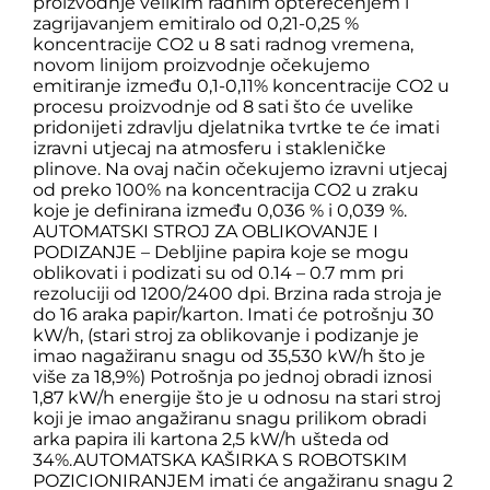
proizvodnje velikim radnim opterećenjem i
zagrijavanjem emitiralo od 0,21-0,25 %
koncentracije CO2 u 8 sati radnog vremena,
novom linijom proizvodnje očekujemo
emitiranje između 0,1-0,11% koncentracije CO2 u
procesu proizvodnje od 8 sati što će uvelike
pridonijeti zdravlju djelatnika tvrtke te će imati
izravni utjecaj na atmosferu i stakleničke
plinove. Na ovaj način očekujemo izravni utjecaj
od preko 100% na koncentracija CO2 u zraku
koje je definirana između 0,036 % i 0,039 %.
AUTOMATSKI STROJ ZA OBLIKOVANJE I
PODIZANJE – Debljine papira koje se mogu
oblikovati i podizati su od 0.14 – 0.7 mm pri
rezoluciji od 1200/2400 dpi. Brzina rada stroja je
do 16 araka papir/karton. Imati će potrošnju 30
kW/h, (stari stroj za oblikovanje i podizanje je
imao nagažiranu snagu od 35,530 kW/h što je
više za 18,9%) Potrošnja po jednoj obradi iznosi
1,87 kW/h energije što je u odnosu na stari stroj
koji je imao angažiranu snagu prilikom obradi
arka papira ili kartona 2,5 kW/h ušteda od
34%.AUTOMATSKA KAŠIRKA S ROBOTSKIM
POZICIONIRANJEM imati će angažiranu snagu 2