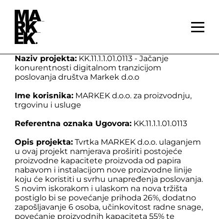
Naziv projekta:
KK.11.1.1.01.0113 - Jačanje
konurentnosti digitalnom tranzicijom
poslovanja društva Markek d.o.o
Ime korisnika:
MARKEK d.o.o. za proizvodnju,
trgovinu i usluge
Referentna oznaka Ugovora:
KK.11.1.1.01.0113
Opis projekta:
Tvrtka MARKEK d.o.o. ulaganjem
u ovaj projekt namjerava proširiti postojeće
proizvodne kapacitete proizvoda od papira
nabavom i instalacijom nove proizvodne linije
koju će koristiti u svrhu unapređenja poslovanja.
S novim iskorakom i ulaskom na nova tržišta
postiglo bi se povećanje prihoda 26%, dodatno
zapošljavanje 6 osoba, učinkovitost radne snage,
povećanje proizvodnih kapaciteta 55% te