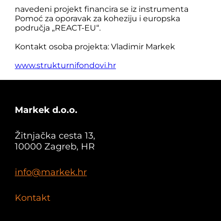
navedeni projekt financira se iz instrumenta
Pomoć za oporavak za koheziju i europska
područja „REACT-EU“.
Kontakt osoba projekta: Vladimir Markek
www.strukturnifondovi.hr
Markek d.o.o.
Žitnjačka cesta 13,
10000 Zagreb, HR
info@markek.hr
Kontakt