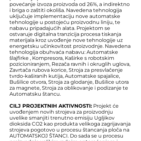
povećanje izvoza proizvoda od 26%, a indirektno
i briga o zaštiti okoliša. Navedena tehnologija
uključuje implementaciju nove automatske
tehnologije u postojeću proizvodnu liniju, te
nabavu pripadajućih alata. Projektom se
ostvaruje digitalna tranzicija procesa tiskanja
materijala kroz uvođenje nove tehnologije uz
energetsku učinkovitost proizvodnje. Navedena
tehnologija obuhvaća nabavu: Automatske
šlajfirke , Kompresora, Kaširke s robotskim
pozicioniranjem, Rezača ravnih i okruglih uglova,
Zavrtača rubova korice, Stroja za presvlačenje
tvrdo-kaširanih kutija, Automatske spajalice,
Bušilice otvora, Stroja za glodanje, Bušilice utora
za magnete, Stroja za oblikovanje i podizanje te
Automatsku štancu.
CILJ PROJEKTNIH AKTIVNOSTI:
Projekt će
uvođenjem novih strojeva za proizvodnju
uvelike smanjiti trenutno emisiju Ugljikov
dioksida CO2 kao produkta velikoga zagrijavanja
strojeva pogotovo u procesu štancanja ploča na
AUTOMATSKOJ ŠTANCI. Do sada se u procesu